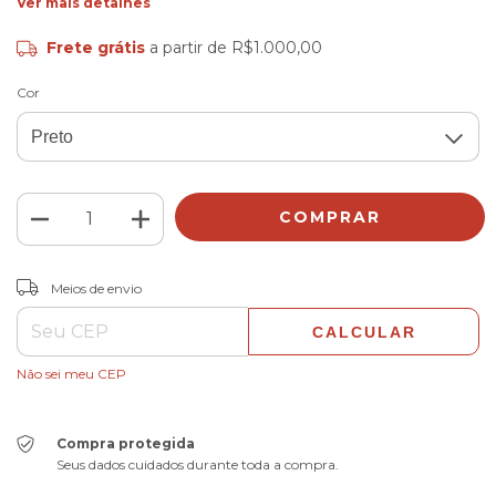
Ver mais detalhes
Frete grátis
a partir de
R$1.000,00
Cor
ALTERAR CEP
Entregas para o CEP:
Meios de envio
CALCULAR
Não sei meu CEP
Compra protegida
Seus dados cuidados durante toda a compra.