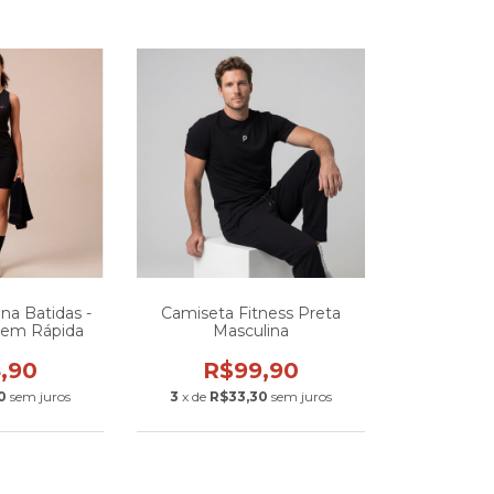
na Batidas -
Camiseta Fitness Preta
gem Rápida
Masculina
,90
R$99,90
0
sem juros
3
x de
R$33,30
sem juros