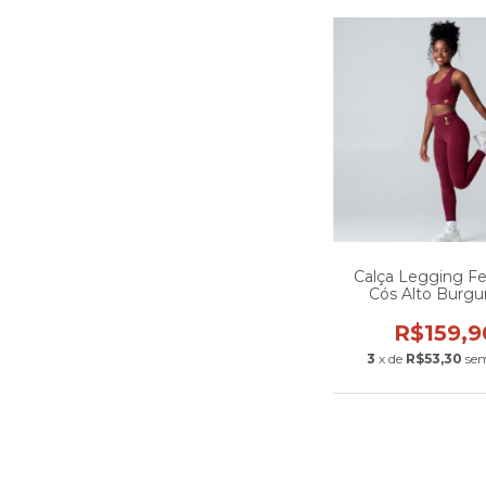
Calça Legging F
Cós Alto Burgu
Boneco Lateral 
Transparênc
R$159,9
3
x de
R$53,30
sem