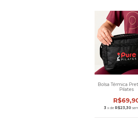
Bolsa Térmica Pret
Pilates
R$69,9
3
x de
R$23,30
sem