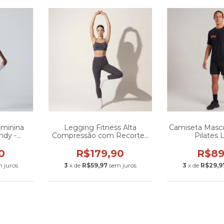
eminina
Legging Fitness Alta
Camiseta Mascul
ndy -
Compressão com Recortes
Pilates L
- Zero
Anatômicos
ia
0
R$179,90
R$89
 juros
3
x de
R$59,97
sem juros
3
x de
R$29,9