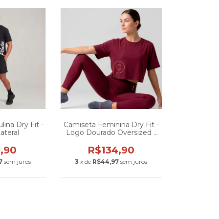
ina Dry Fit -
Camiseta Feminina Dry Fit -
ateral
Logo Dourado Oversized -
Burgundy
,90
R$134,90
7
sem juros
3
x de
R$44,97
sem juros