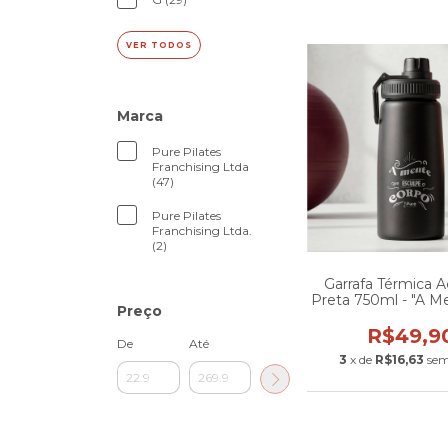
VER TODOS
Marca
Pure Pilates
Franchising Ltda
(47)
Pure Pilates
Franchising Ltda.
(2)
Garrafa Térmica A
Preta 750ml - "A 
Preço
Esculpe O Co
R$49,9
De
Até
3
x de
R$16,63
sem