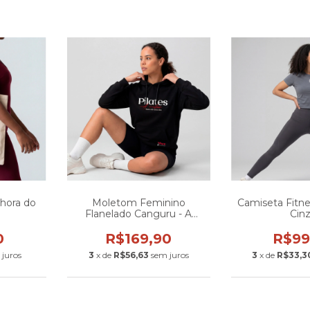
hora do
Moletom Feminino
Camiseta Fitn
Flanelado Canguru - A
Cin
Melhor Hora do Seu Dia
0
R$169,90
R$99
 juros
3
x de
R$56,63
sem juros
3
x de
R$33,3