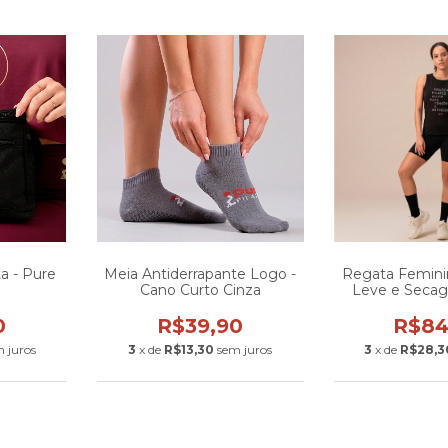
a - Pure
Meia Antiderrapante Logo -
Regata Feminin
Cano Curto Cinza
Leve e Seca
0
R$39,90
R$84
 juros
3
x de
R$13,30
sem juros
3
x de
R$28,3