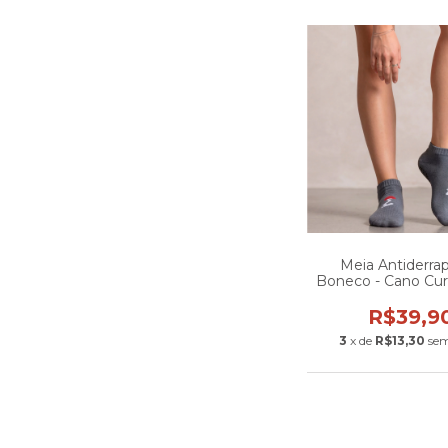
Meia Antiderra
Boneco - Cano Cur
R$39,9
3
x de
R$13,30
sem