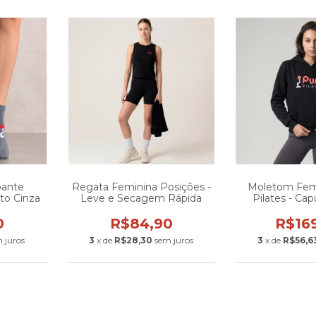
pante
Regata Feminina Posições -
Moletom Fem
to Cinza
Leve e Secagem Rápida
Pilates - Ca
Cang
0
R$84,90
R$16
 juros
3
x de
R$28,30
sem juros
3
x de
R$56,6