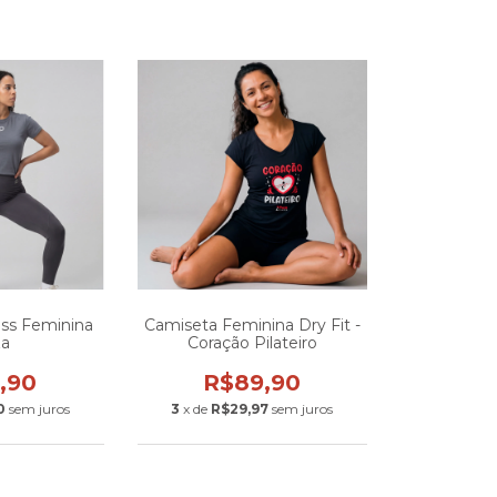
ess Feminina
Camiseta Feminina Dry Fit -
za
Coração Pilateiro
,90
R$89,90
0
sem juros
3
x de
R$29,97
sem juros