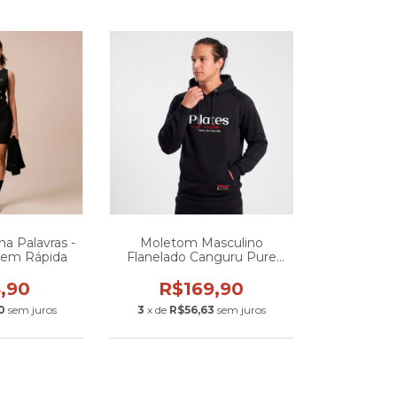
a Palavras -
Moletom Masculino
gem Rápida
Flanelado Canguru Pure
Pilates - A Melhor Hora do
Seu Dia
,90
R$169,90
0
sem juros
3
x de
R$56,63
sem juros