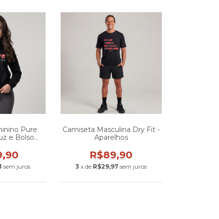
inino Pure
Camiseta Masculina Dry Fit -
puz e Bolso
Aparelhos
uru
9,90
R$89,90
3
sem juros
3
x de
R$29,97
sem juros