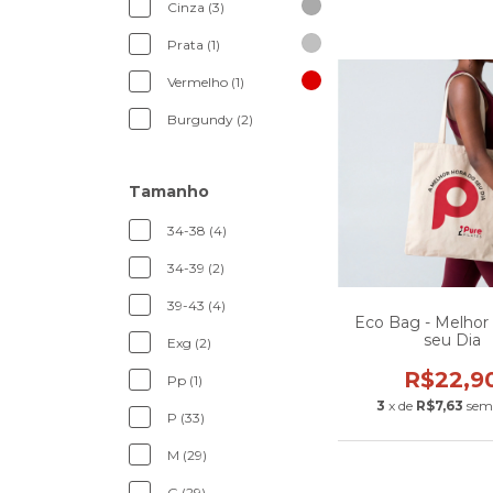
Cinza (3)
Prata (1)
Vermelho (1)
Burgundy (2)
Tamanho
34-38 (4)
34-39 (2)
39-43 (4)
Eco Bag - Melhor 
seu Dia
Exg (2)
R$22,9
Pp (1)
3
x de
R$7,63
sem
P (33)
M (29)
G (29)