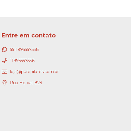
Entre em contato
5511995557538
11995557538
loja@purepilates.com.br
Rua Herval, 824