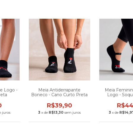
e Logo -
Meia Antiderrapante
Meia Feminin
reta
Boneco - Cano Curto Preta
Logo - Soqu
0
R$39,90
R$44
 juros
3
x de
R$13,30
sem juros
3
x de
R$14,9