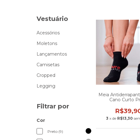
Vestuário
Acessórios
Moletons
Lançamentos
Camisetas
Cropped
Legging
Meia Antiderrapant
Cano Curto P
Filtrar por
R$39,9
3
x de
R$13,30
sem
Cor
Preto (9)