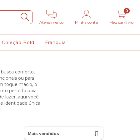
0
Atendimento
Minha conta
Meu carrinho
Coleção Bold
Franquia
 busca conforto,
ncionais ou para
om toque macio, o
nto perfeito para
e lazer, aqui você
e identidade única