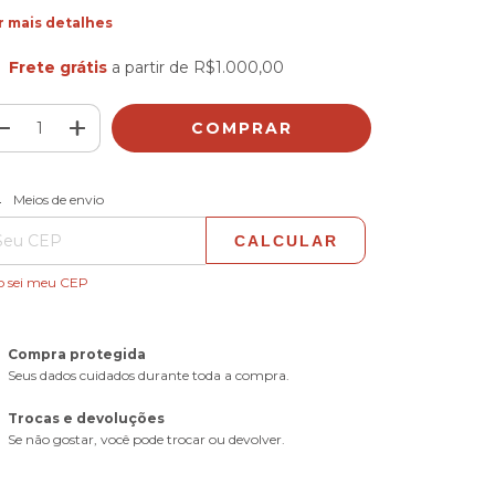
r mais detalhes
Frete grátis
a partir de
R$1.000,00
ALTERAR CEP
regas para o CEP:
Meios de envio
CALCULAR
o sei meu CEP
Compra protegida
Seus dados cuidados durante toda a compra.
Trocas e devoluções
Se não gostar, você pode trocar ou devolver.