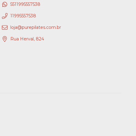
5511995557538
11995557538
loja@purepilates.com.br
Rua Herval, 824