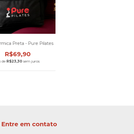
rmica Preta - Pure Pilates
R$69,90
x de
R$23,30
sem juros
Entre em contato