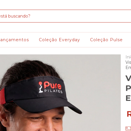
Lançamentos
Coleção Everyday
Coleção Pulse
Iní
Vi
Em
V
P
E