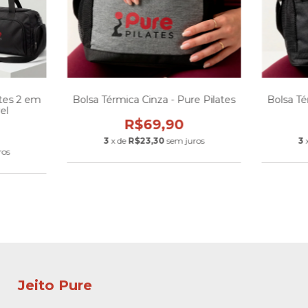
ates 2 em
Bolsa Térmica Cinza - Pure Pilates
Bolsa Té
el
R$69,90
3
x de
R$23,30
sem juros
3
ros
Jeito Pure