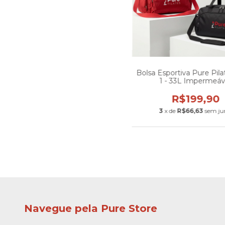
Bolsa Esportiva Pure Pil
1 - 33L Impermeáv
R$199,90
3
x de
R$66,63
sem ju
Navegue pela Pure Store