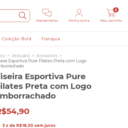
0
Atendimento
Minha conta
Meu carrinho
Coleção Bold
Franquia
cio
>
Vestuário
>
Acessórios
>
seira Esportiva Pure Pilates Preta com Logo
borrachado
iseira Esportiva Pure
ilates Preta com Logo
mborrachado
R$54,90
3
x de
R$18,30
sem juros